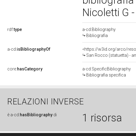
bibliografia
Nicoletti G 
rdf:
type
a-cd:Bibliography
Bibliografia
a-cd:
isBibliographyOf
<https://w3id.org/arco/res
San Rocco (statuetta) - amb
core:
hasCategory
a-cd:SpecificBibliography
Bibliografia specifica
RELAZIONI INVERSE
1 risorsa
è
a-cd:
hasBibliography
di