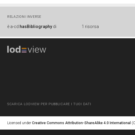
RELAZIONI INVERSE
è
a-cd:
hasBibliography
di
1 risorsa
SCARICA LODVIEW PER PUBBLICARE I TUOI DATI
Licensed under
Creative Commons Attribution-ShareAlike 4.0 International
(C