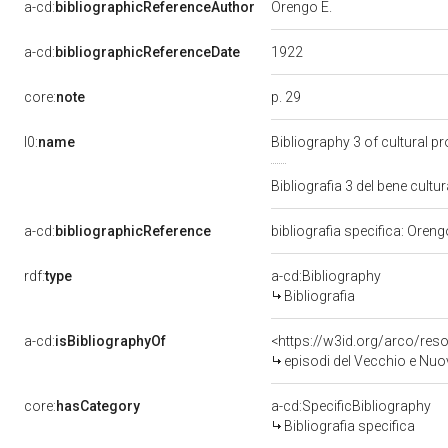
a-cd:
bibliographicReferenceAuthor
Orengo E.
1922
a-cd:
bibliographicReferenceDate
p. 29
core:
note
l0:
name
Bibliography 3 of cultural 
Bibliografia 3 del bene cul
a-cd:
bibliographicReference
bibliografia specifica: Oreng
rdf:
type
a-cd:Bibliography
Bibliografia
a-cd:
isBibliographyOf
<https://w3id.org/arco/res
episodi del Vecchio e Nuovo T
core:
hasCategory
a-cd:SpecificBibliography
Bibliografia specifica