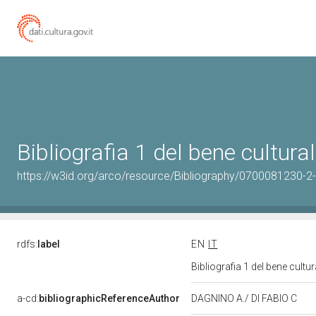
Bibliografia 1 del bene cultur
https://w3id.org/arco/resource/Bibliography/0700081230-2-
rdfs:
label
EN
IT
Bibliografia 1 del bene cult
a-cd:
bibliographicReferenceAuthor
DAGNINO A./ DI FABIO C