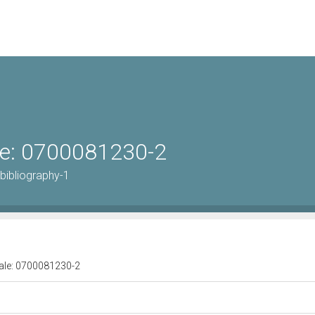
ale: 0700081230-2
bibliography-1
urale: 0700081230-2