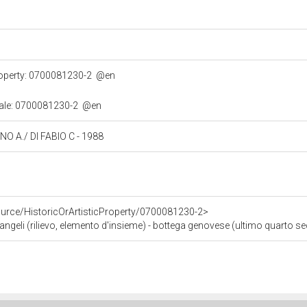
property: 0700081230-2
@en
urale: 0700081230-2
@en
INO A./ DI FABIO C - 1988
ource/HistoricOrArtisticProperty/0700081230-2>
eli (rilievo, elemento d'insieme) - bottega genovese (ultimo quarto se