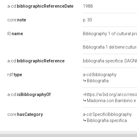
1988
a-cd:
bibliographicReferenceDate
p. 30
core:
note
l0:
name
Bibliography 1 of cultural 
Bibliografia 1 del bene cult
a-cd:
bibliographicReference
bibliografia specifica: DAGN
rdf:
type
a-cd:Bibliography
Bibliografia
a-cd:
isBibliographyOf
<https://w3id.org/arco/res
Madonna con Bambino e ang
core:
hasCategory
a-cd:SpecificBibliography
Bibliografia specifica