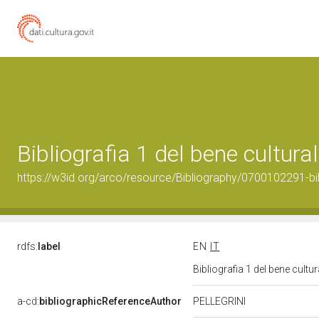
Bibliografia 1 del bene cultur
https://w3id.org/arco/resource/Bibliography/0700102291-bi
rdfs:
label
EN
IT
Bibliografia 1 del bene cult
a-cd:
bibliographicReferenceAuthor
PELLEGRINI