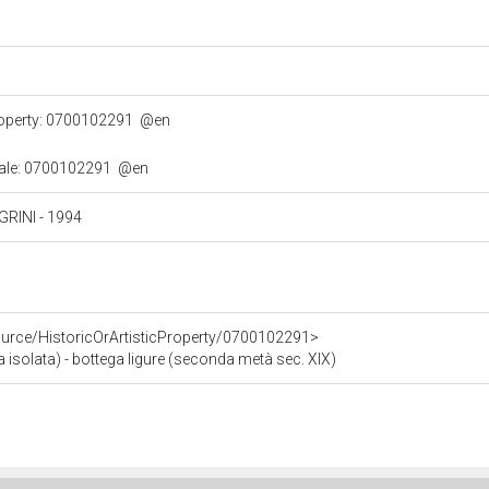
property: 0700102291
@en
turale: 0700102291
@en
EGRINI - 1994
ource/HistoricOrArtisticProperty/0700102291>
isolata) - bottega ligure (seconda metà sec. XIX)