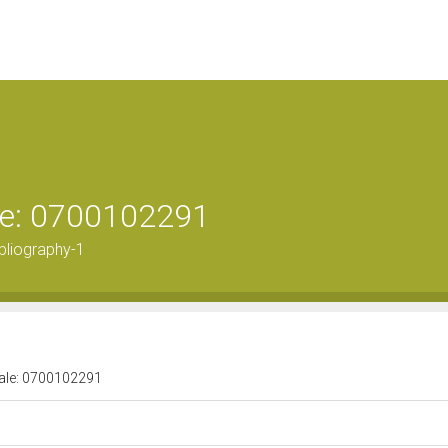
ale: 0700102291
bliography-1
urale: 0700102291