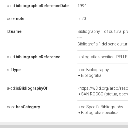
1994
a-cd:
bibliographicReferenceDate
p. 20
core:
note
l0:
name
Bibliography 1 of cultural 
Bibliografia 1 del bene cul
a-cd:
bibliographicReference
bibliografia specifica: PELL
rdf:
type
a-cd:Bibliography
Bibliografia
a-cd:
isBibliographyOf
<https://w3id.org/arco/res
SAN ROCCO (statua, opera 
core:
hasCategory
a-cd:SpecificBibliography
Bibliografia specifica