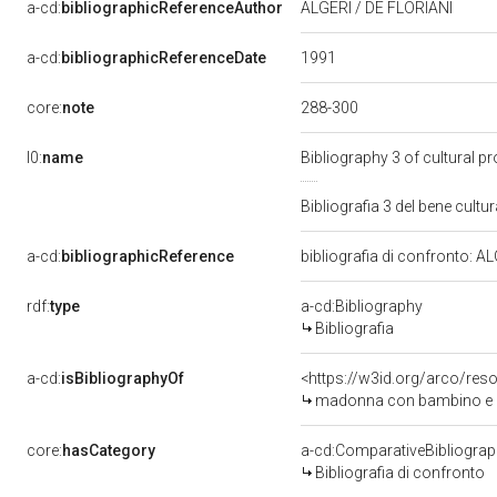
a-cd:
bibliographicReferenceAuthor
ALGERI / DE FLORIANI
1991
a-cd:
bibliographicReferenceDate
288-300
core:
note
l0:
name
Bibliography 3 of cultural 
Bibliografia 3 del bene cul
a-cd:
bibliographicReference
bibliografia di confronto: A
rdf:
type
a-cd:Bibliography
Bibliografia
a-cd:
isBibliographyOf
<https://w3id.org/arco/res
madonna con bambino e an
core:
hasCategory
a-cd:ComparativeBibliogra
Bibliografia di confronto