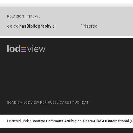
RELAZIONI INVERSE
è
a-cd:
hasBibliography
di
1 risorsa
SCARICA LODVIEW PER PUBBLICARE I TUOI DATI
Licensed under
Creative Commons Attribution-ShareAlike 4.0 International
(C