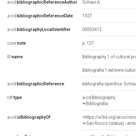
a-cd:
bibliographicReferenceAuthor
Schiavi A
1927
a-cd:
bibliographicReferenceDate
00003412
a-cd:
bibliographyLocalIdentifier
p. 127
core:
note
l0:
name
Bibliography 1 of cultural 
Bibliografia 1 del bene cul
a-cd:
bibliographicReference
bibliografia specifica: Schia
rdf:
type
a-cd:Bibliography
Bibliografia
a-cd:
isBibliographyOf
<https://w3id.org/arco/res
San Rocco (statua) - amb