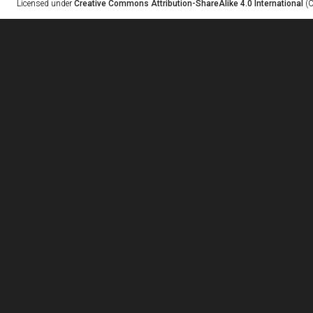
Licensed under
Creative Commons Attribution-ShareAlike 4.0 International
(C