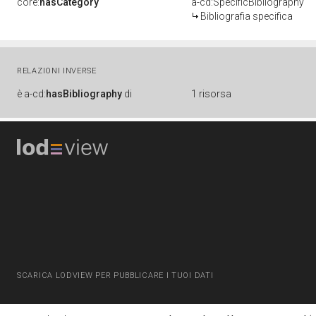
core:
hasCategory
a-cd:SpecificBibliography
Bibliografia specifica
RELAZIONI INVERSE
è
a-cd:
hasBibliography
di
1 risorsa
SCARICA LODVIEW PER PUBBLICARE I TUOI DATI