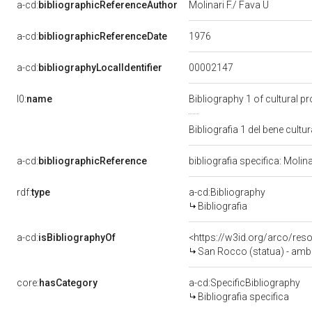
a-cd:
bibliographicReferenceAuthor
Molinari F./ Fava U
1976
a-cd:
bibliographicReferenceDate
00002147
a-cd:
bibliographyLocalIdentifier
l0:
name
Bibliography 1 of cultural 
Bibliografia 1 del bene cul
a-cd:
bibliographicReference
bibliografia specifica: Molin
rdf:
type
a-cd:Bibliography
Bibliografia
a-cd:
isBibliographyOf
<https://w3id.org/arco/res
San Rocco (statua) - ambi
core:
hasCategory
a-cd:SpecificBibliography
Bibliografia specifica