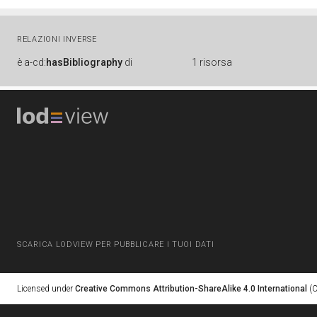
RELAZIONI INVERSE
è
a-cd:
hasBibliography
di
1 risorsa
SCARICA LODVIEW PER PUBBLICARE I TUOI DATI
Licensed under
Creative Commons Attribution-ShareAlike 4.0 International
(C