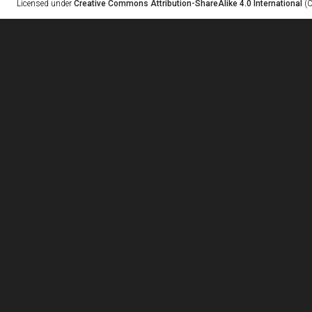
Licensed under
Creative Commons Attribution-ShareAlike 4.0 International
(C