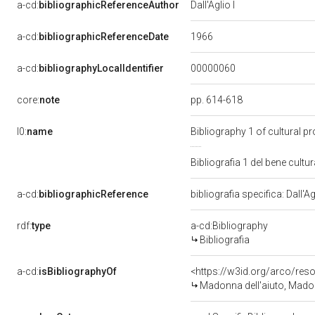
a-cd:
bibliographicReferenceAuthor
Dall'Aglio I
1966
a-cd:
bibliographicReferenceDate
00000060
a-cd:
bibliographyLocalIdentifier
core:
note
pp. 614-618
l0:
name
Bibliography 1 of cultural 
Bibliografia 1 del bene cul
a-cd:
bibliographicReference
bibliografia specifica: Dall'Ag
rdf:
type
a-cd:Bibliography
Bibliografia
a-cd:
isBibliographyOf
<https://w3id.org/arco/res
Madonna dell'aiuto, Madonna co