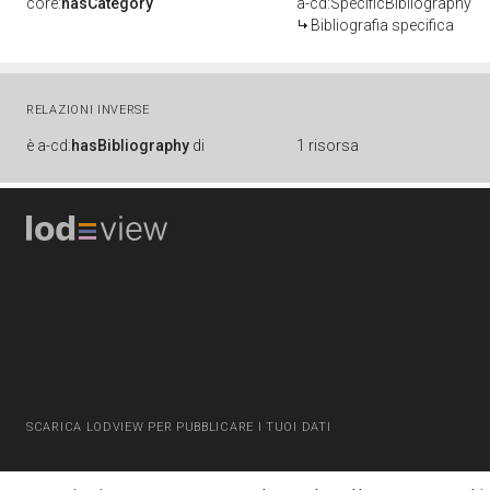
core:
hasCategory
a-cd:SpecificBibliography
Bibliografia specifica
RELAZIONI INVERSE
è
a-cd:
hasBibliography
di
1 risorsa
SCARICA LODVIEW PER PUBBLICARE I TUOI DATI