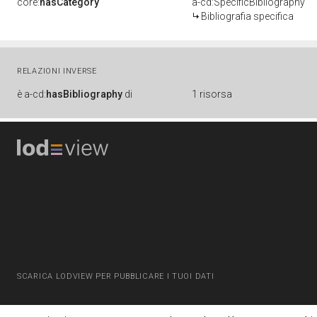
core:
hasCategory
a-cd:SpecificBibliography
Bibliografia specifica
RELAZIONI INVERSE
è
a-cd:
hasBibliography
di
1 risorsa
SCARICA LODVIEW PER PUBBLICARE I TUOI DATI