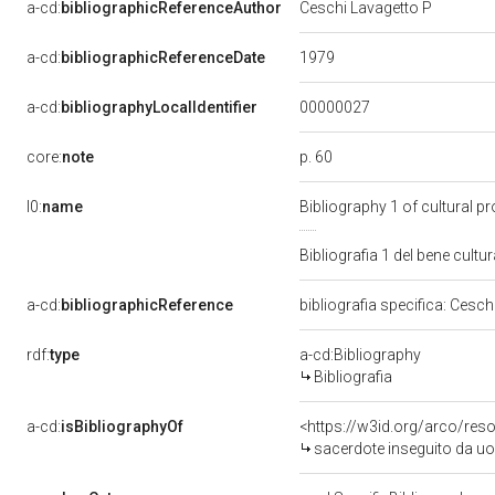
a-cd:
bibliographicReferenceAuthor
Ceschi Lavagetto P
1979
a-cd:
bibliographicReferenceDate
00000027
a-cd:
bibliographyLocalIdentifier
p. 60
core:
note
l0:
name
Bibliography 1 of cultural 
Bibliografia 1 del bene cul
a-cd:
bibliographicReference
bibliografia specifica: Cesc
rdf:
type
a-cd:Bibliography
Bibliografia
a-cd:
isBibliographyOf
<https://w3id.org/arco/res
sacerdote inseguito da uom