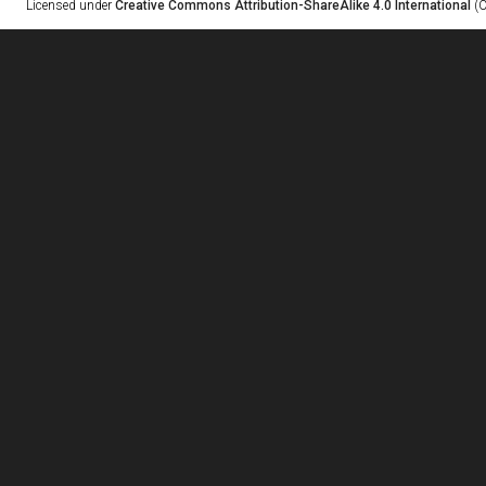
Licensed under
Creative Commons Attribution-ShareAlike 4.0 International
(C