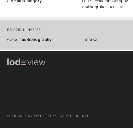
core:
hasCategory
a-cd:SpecificBibliography
Bibliografia specifica
RELAZIONI INVERSE
è
a-cd:
hasBibliography
di
1 risorsa
SCARICA LODVIEW PER PUBBLICARE I TUOI DATI