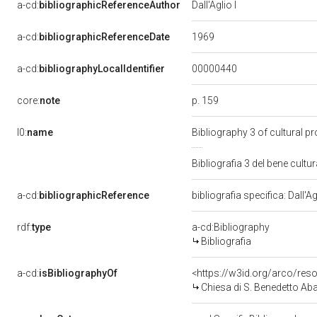
a-cd:
bibliographicReferenceAuthor
Dall'Aglio I
1969
a-cd:
bibliographicReferenceDate
00000440
a-cd:
bibliographyLocalIdentifier
p. 159
core:
note
l0:
name
Bibliography 3 of cultural 
Bibliografia 3 del bene cul
a-cd:
bibliographicReference
bibliografia specifica: Dall'Ag
rdf:
type
a-cd:Bibliography
Bibliografia
a-cd:
isBibliographyOf
<https://w3id.org/arco/re
Chiesa di S. Benedetto Aba