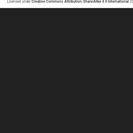
Licensed under
Creative Commons Attribution-ShareAlike 4.0 International
(C