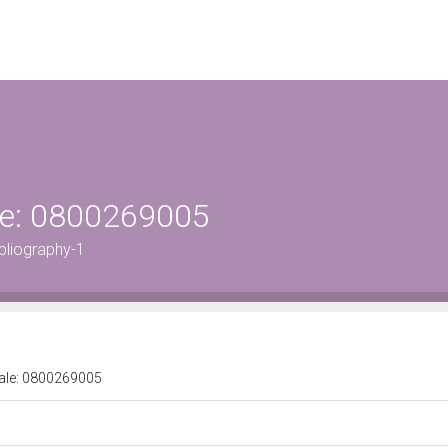
ale: 0800269005
bliography-1
urale: 0800269005