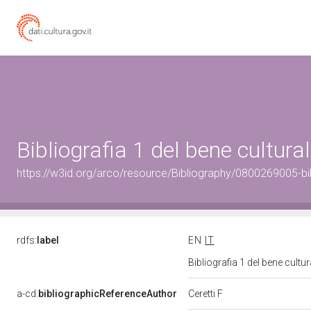
Bibliografia 1 del bene cultur
https://w3id.org/arco/resource/Bibliography/0800269005-bi
rdfs:
label
EN
IT
Bibliografia 1 del bene cult
a-cd:
bibliographicReferenceAuthor
Ceretti F