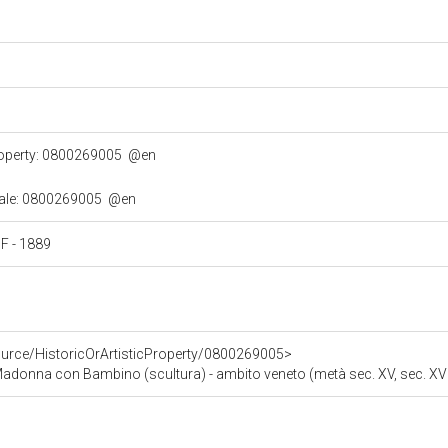
property: 0800269005
@en
turale: 0800269005
@en
i F - 1889
ource/HistoricOrArtisticProperty/0800269005>
adonna con Bambino (scultura) - ambito veneto (metà sec. XV, sec. XV