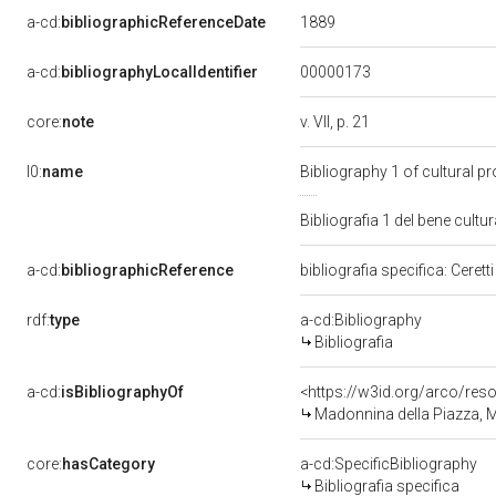
1889
a-cd:
bibliographicReferenceDate
00000173
a-cd:
bibliographyLocalIdentifier
core:
note
v. VII, p. 21
l0:
name
Bibliography 1 of cultural 
Bibliografia 1 del bene cul
a-cd:
bibliographicReference
bibliografia specifica: Cerett
rdf:
type
a-cd:Bibliography
Bibliografia
a-cd:
isBibliographyOf
<https://w3id.org/arco/res
Madonnina della Piazza, M
core:
hasCategory
a-cd:SpecificBibliography
Bibliografia specifica