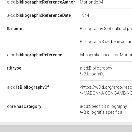
a-cd:
bibliographicReferenceAuthor
Moriondo M
1944
a-cd:
bibliographicReferenceDate
l0:
name
Bibliography 3 of cultural 
Bibliografia 3 del bene cul
a-cd:
bibliographicReference
bibliografia specifica: Mori
rdf:
type
a-cd:Bibliography
Bibliografia
a-cd:
isBibliographyOf
<https://w3id.org/arco/res
MADONNA CON BAMBINO E ANGE
core:
hasCategory
a-cd:SpecificBibliography
Bibliografia specifica