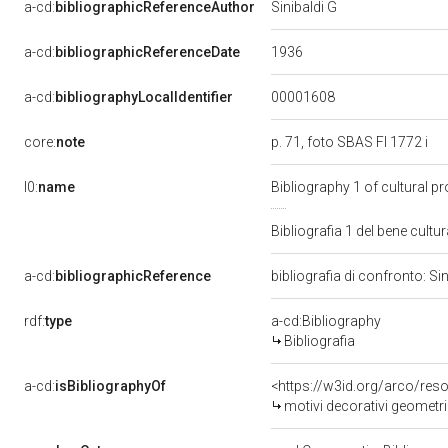
a-cd:
bibliographicReferenceAuthor
Sinibaldi G
1936
a-cd:
bibliographicReferenceDate
00001608
a-cd:
bibliographyLocalIdentifier
core:
note
p. 71, foto SBAS FI 1772 i
l0:
name
Bibliography 1 of cultural 
Bibliografia 1 del bene cul
a-cd:
bibliographicReference
bibliografia di confronto: Si
rdf:
type
a-cd:Bibliography
Bibliografia
a-cd:
isBibliographyOf
<https://w3id.org/arco/res
motivi decorativi geometric