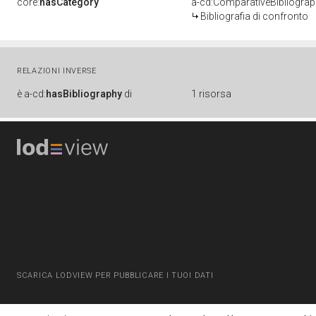
core:
hasCategory
a-cd:ComparativeBibliogra
Bibliografia di confronto
RELAZIONI INVERSE
è
a-cd:
hasBibliography
di
1 risorsa
SCARICA LODVIEW PER PUBBLICARE I TUOI DATI