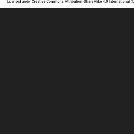
Licensed under
Creative Commons Attribution-ShareAlike 4.0 International
(C