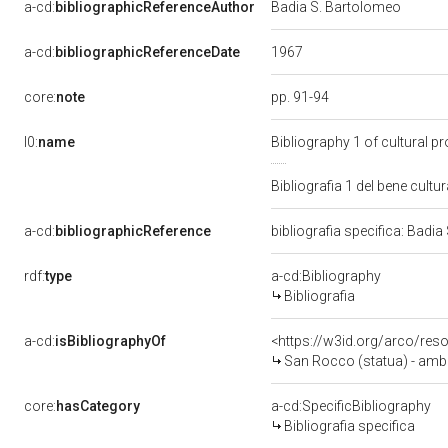
a-cd:
bibliographicReferenceAuthor
Badia S. Bartolomeo
1967
a-cd:
bibliographicReferenceDate
core:
note
pp. 91-94
l0:
name
Bibliography 1 of cultural 
Bibliografia 1 del bene cul
a-cd:
bibliographicReference
bibliografia specifica: Badi
rdf:
type
a-cd:Bibliography
Bibliografia
a-cd:
isBibliographyOf
<https://w3id.org/arco/res
San Rocco (statua) - amb
core:
hasCategory
a-cd:SpecificBibliography
Bibliografia specifica