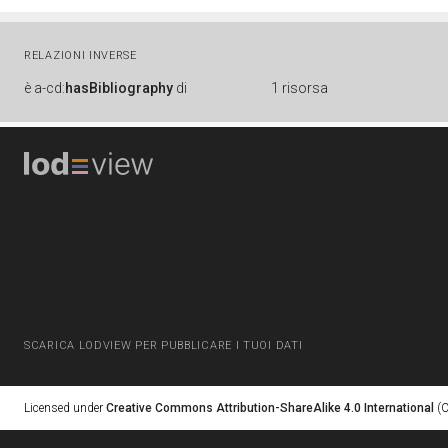
RELAZIONI INVERSE
è
a-cd:
hasBibliography
di
1 risorsa
SCARICA LODVIEW PER PUBBLICARE I TUOI DATI
Licensed under
Creative Commons Attribution-ShareAlike 4.0 International
(C