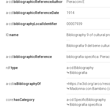
a-cd:
bibliographicReferenceAuthor
Pieraccini E
1914
a-cd:
bibliographicReferenceDate
00007939
a-cd:
bibliographyLocalIdentifier
l0:
name
Bibliography 9 of cultural 
Bibliografia 9 del bene cul
a-cd:
bibliographicReference
bibliografia specifica: Piera
rdf:
type
a-cd:Bibliography
Bibliografia
a-cd:
isBibliographyOf
<https://w3id.org/arco/res
Madonna con Bambino (dipi
core:
hasCategory
a-cd:SpecificBibliography
Bibliografia specifica