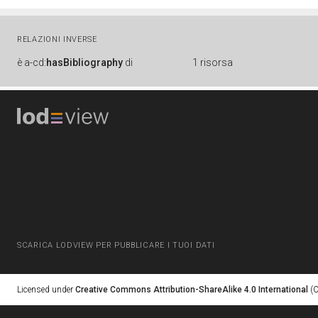
RELAZIONI INVERSE
è
a-cd:
hasBibliography
di
1 risorsa
SCARICA LODVIEW PER PUBBLICARE I TUOI DATI
Licensed under
Creative Commons Attribution-ShareAlike 4.0 International
(C