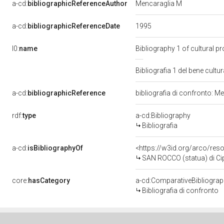
a-cd:
bibliographicReferenceAuthor
Mencaraglia M
1995
a-cd:
bibliographicReferenceDate
l0:
name
Bibliography 1 of cultural 
Bibliografia 1 del bene cul
a-cd:
bibliographicReference
bibliografia di confronto: M
rdf:
type
a-cd:Bibliography
Bibliografia
a-cd:
isBibliographyOf
<https://w3id.org/arco/res
SAN ROCCO (statua) di Cipr
core:
hasCategory
a-cd:ComparativeBibliogra
Bibliografia di confronto