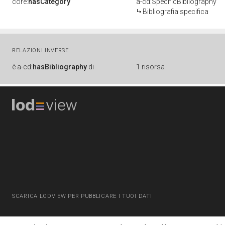
core:
hasCategory
a-cd:SpecificBibliography
Bibliografia specifica
RELAZIONI INVERSE
è
a-cd:
hasBibliography
di
1 risorsa
SCARICA LODVIEW PER PUBBLICARE I TUOI DATI