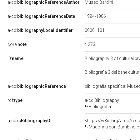
a-cd:
bibliographicReferenceAuthor
Museo Bardini
a-cd:
bibliographicReferenceDate
1984-1986
00001101
a-cd:
bibliographyLocalIdentifier
t. 273
core:
note
l0:
name
Bibliography 3 of cultural 
Bibliografia 3 del bene cul
a-cd:
bibliographicReference
bibliografia specifica: Muse
rdf:
type
a-cd:Bibliography
Bibliografia
a-cd:
isBibliographyOf
<https://w3id.org/arco/res
Madonna con Bambino e ang