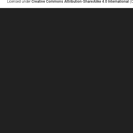
Licensed under
Creative Commons Attribution-ShareAlike 4.0 International
(C