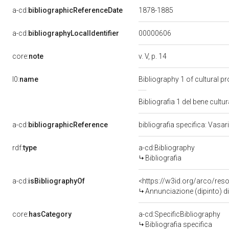
a-cd:
bibliographicReferenceDate
1878-1885
00000606
a-cd:
bibliographyLocalIdentifier
core:
note
v. V, p. 14
l0:
name
Bibliography 1 of cultural 
Bibliografia 1 del bene cul
a-cd:
bibliographicReference
bibliografia specifica: Vasa
rdf:
type
a-cd:Bibliography
Bibliografia
a-cd:
isBibliographyOf
<https://w3id.org/arco/res
Annunciazione (dipinto) di
core:
hasCategory
a-cd:SpecificBibliography
Bibliografia specifica