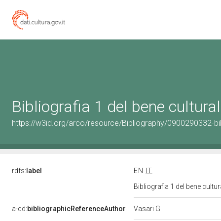
Bibliografia 1 del bene cultur
https://w3id.org/arco/resource/Bibliography/0900290332-bi
rdfs:
label
EN
IT
Bibliografia 1 del bene cult
Vasari G
a-cd:
bibliographicReferenceAuthor