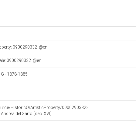
property: 0900290332
@en
turale: 0900290332
@en
ri G - 1878-1885
ource/HistoricOrArtisticProperty/0900290332>
 Andrea del Sarto (sec. XVI)