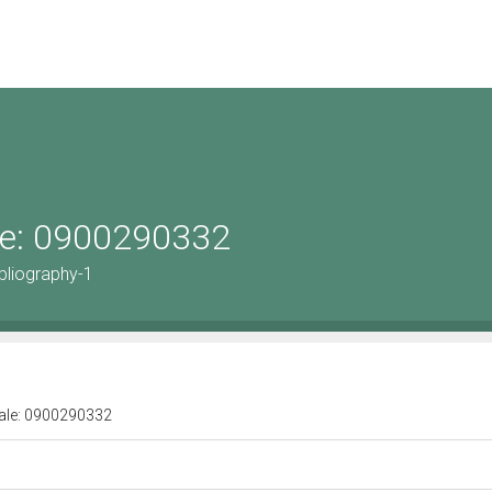
ale: 0900290332
bliography-1
urale: 0900290332