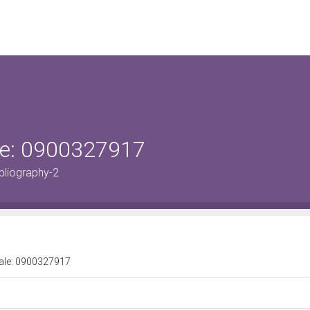
ale: 0900327917
bliography-2
urale: 0900327917