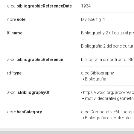
1934
a-cd:
bibliographicReferenceDate
core:
note
tav. 866 fig. 4
l0:
name
Bibliography 2 of cultural 
Bibliografia 2 del bene cul
a-cd:
bibliographicReference
bibliografia di confronto: St
rdf:
type
a-cd:Bibliography
Bibliografia
a-cd:
isBibliographyOf
<https://w3id.org/arco/res
motivi decorativi geometric
core:
hasCategory
a-cd:ComparativeBibliogra
Bibliografia di confronto