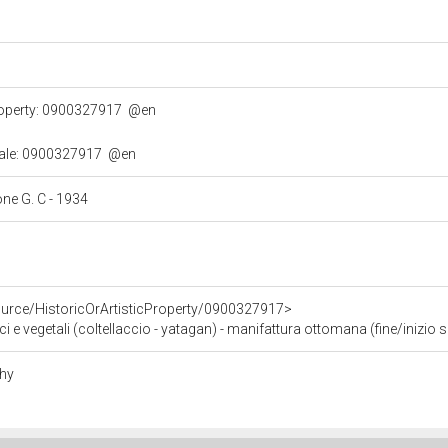
property: 0900327917
@en
turale: 0900327917
@en
one G. C - 1934
ource/HistoricOrArtisticProperty/0900327917>
i e vegetali (coltellaccio - yatagan) - manifattura ottomana (fine/inizio s
phy