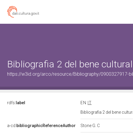
Bibliografia 2 del bene cultur
https://w3id.org/arco/resource/Bibliography/0900327917-bi
rdfs:
label
EN
IT
Bibliografia 2 del bene cult
a-cd:
bibliographicReferenceAuthor
Stone G. C