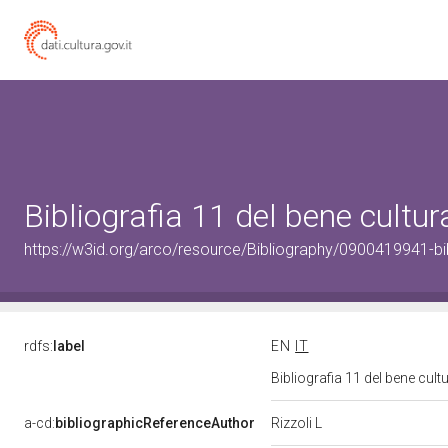
Bibliografia 11 del bene cult
https://w3id.org/arco/resource/Bibliography/0900419941-bi
rdfs:
label
EN
IT
Bibliografia 11 del bene cul
a-cd:
bibliographicReferenceAuthor
Rizzoli L