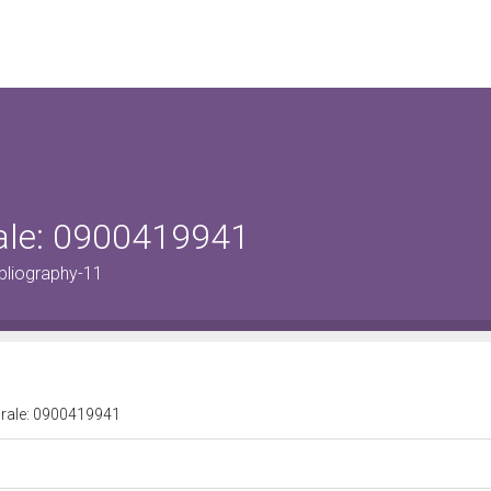
urale: 0900419941
bliography-11
turale: 0900419941