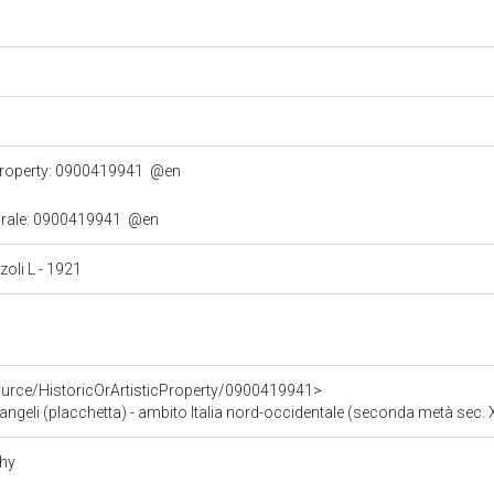
 property: 0900419941
@en
lturale: 0900419941
@en
zzoli L - 1921
ource/HistoricOrArtisticProperty/0900419941>
eli (placchetta) - ambito Italia nord-occidentale (seconda metà sec. 
phy