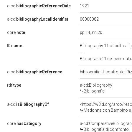
1921
a-cd:
bibliographicReferenceDate
00000082
a-cd:
bibliographyLocalIdentifier
core:
note
pp.14, nn.20
l0:
name
Bibliography 11 of cultural
Bibliografia 11 del bene cu
a-cd:
bibliographicReference
bibliografia di confronto: Ri
rdf:
type
a-cd:Bibliography
Bibliografia
a-cd:
isBibliographyOf
<https://w3id.org/arco/res
Madonna con Bambino e ang
core:
hasCategory
a-cd:ComparativeBibliogra
Bibliografia di confronto