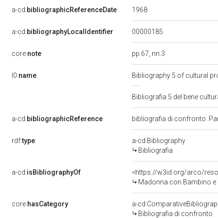
1968
a-cd:
bibliographicReferenceDate
00000185
a-cd:
bibliographyLocalIdentifier
core:
note
pp.67, nn.3
l0:
name
Bibliography 5 of cultural 
Bibliografia 5 del bene cul
a-cd:
bibliographicReference
bibliografia di confronto: Pa
rdf:
type
a-cd:Bibliography
Bibliografia
a-cd:
isBibliographyOf
<https://w3id.org/arco/res
Madonna con Bambino e ang
core:
hasCategory
a-cd:ComparativeBibliogra
Bibliografia di confronto