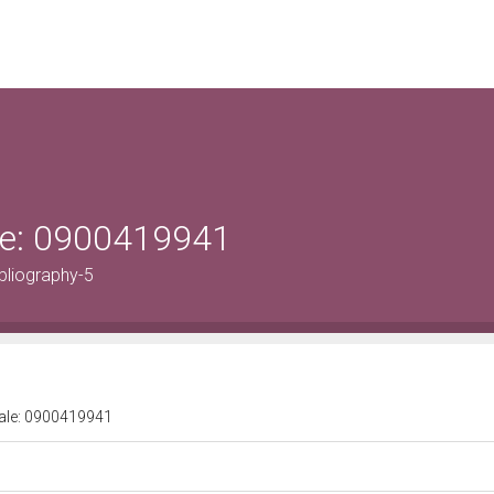
ale: 0900419941
bliography-5
urale: 0900419941