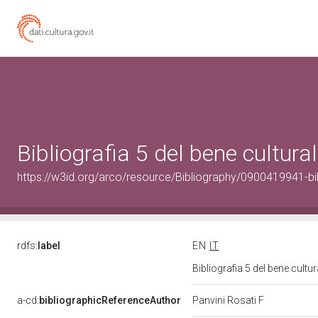
Bibliografia 5 del bene cultur
https://w3id.org/arco/resource/Bibliography/0900419941-bi
rdfs:
label
EN
IT
Bibliografia 5 del bene cult
a-cd:
bibliographicReferenceAuthor
Panvini Rosati F