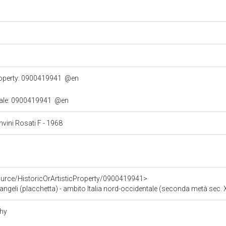
property: 0900419941
@en
turale: 0900419941
@en
nvini Rosati F - 1968
ource/HistoricOrArtisticProperty/0900419941>
eli (placchetta) - ambito Italia nord-occidentale (seconda metà sec. 
phy