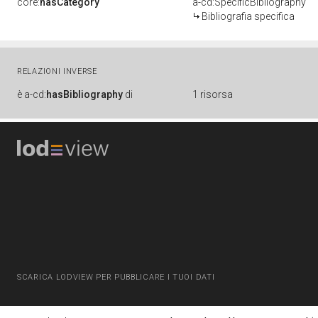
core:
hasCategory
a-cd:SpecificBibliography
Bibliografia specifica
RELAZIONI INVERSE
è
a-cd:
hasBibliography
di
1 risorsa
SCARICA LODVIEW PER PUBBLICARE I TUOI DATI