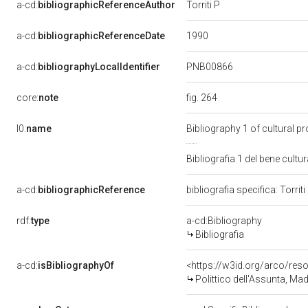
a-cd:
bibliographicReferenceAuthor
Torriti P
1990
a-cd:
bibliographicReferenceDate
PNB00866
a-cd:
bibliographyLocalIdentifier
fig. 264
core:
note
l0:
name
Bibliography 1 of cultural 
Bibliografia 1 del bene cul
a-cd:
bibliographicReference
bibliografia specifica: Torrit
rdf:
type
a-cd:Bibliography
Bibliografia
a-cd:
isBibliographyOf
<https://w3id.org/arco/res
Polittico dell'Assunta, Madon