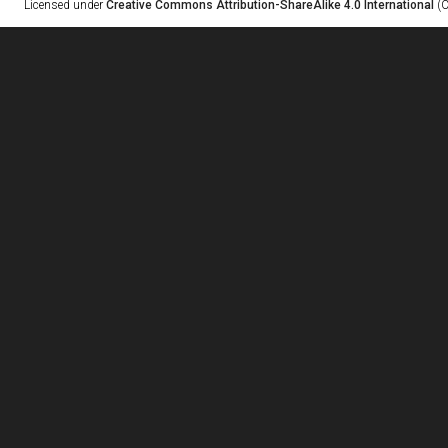
Licensed under
Creative Commons Attribution-ShareAlike 4.0 International
(C