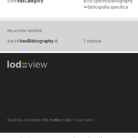
core:
hasCategory
a-cd:SpecificBibliography
Bibliografia specifica
RELAZIONI INVERSE
è
a-cd:
hasBibliography
di
1 risorsa
SCARICA LODVIEW PER PUBBLICARE I TUOI DATI