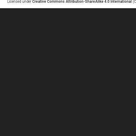
Licensed under
Creative Commons Attribution-ShareAlike 4.0 International
(C