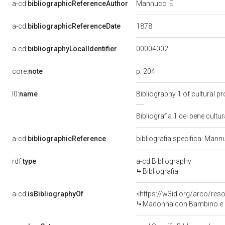
a-cd:
bibliographicReferenceAuthor
Mannucci E
1878
a-cd:
bibliographicReferenceDate
00004002
a-cd:
bibliographyLocalIdentifier
p. 204
core:
note
l0:
name
Bibliography 1 of cultural 
Bibliografia 1 del bene cul
a-cd:
bibliographicReference
bibliografia specifica: Mann
rdf:
type
a-cd:Bibliography
Bibliografia
a-cd:
isBibliographyOf
<https://w3id.org/arco/res
Madonna con Bambino e ange