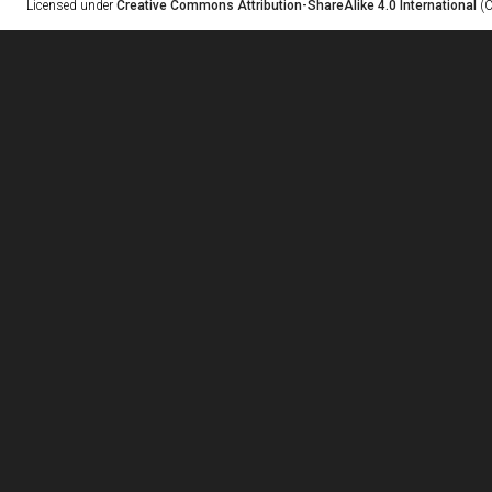
Licensed under
Creative Commons Attribution-ShareAlike 4.0 International
(C