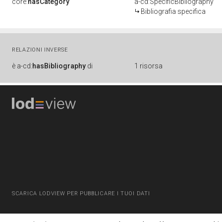
core:
hasCategory
a-cd:SpecificBibliography
Bibliografia specifica
RELAZIONI INVERSE
è
a-cd:
hasBibliography
di
1 risorsa
SCARICA LODVIEW PER PUBBLICARE I TUOI DATI