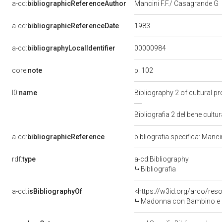
a-cd:
bibliographicReferenceAuthor
Mancini F.F./ Casagrande G
1983
a-cd:
bibliographicReferenceDate
00000984
a-cd:
bibliographyLocalIdentifier
p. 102
core:
note
l0:
name
Bibliography 2 of cultural 
Bibliografia 2 del bene cul
a-cd:
bibliographicReference
bibliografia specifica: Manc
rdf:
type
a-cd:Bibliography
Bibliografia
a-cd:
isBibliographyOf
<https://w3id.org/arco/res
Madonna con Bambino e ange