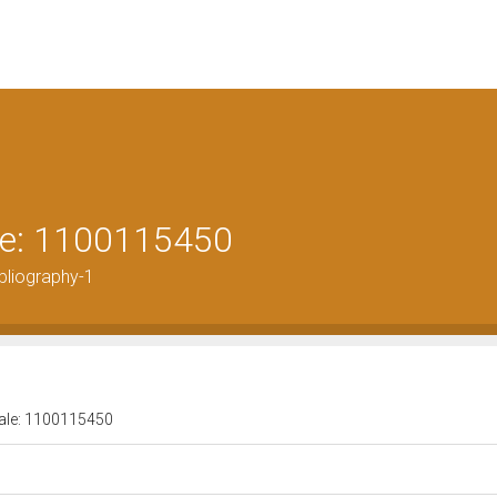
ale: 1100115450
bliography-1
urale: 1100115450