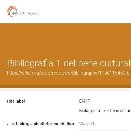
Bibliografia 1 del bene cultur
https://w3id.org/arco/resource/Bibliography/1100115450-bi
rdfs:
label
EN
IT
Bibliografia 1 del bene cult
Viozzi O
a-cd:
bibliographicReferenceAuthor