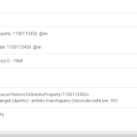
property: 1100115450
@en
turale: 1100115450
@en
ozzi O - 1968
ource/HistoricOrArtisticProperty/1100115450>
geli (dipinto) - ambito marchigiano (seconda metà sec. XV)
phy