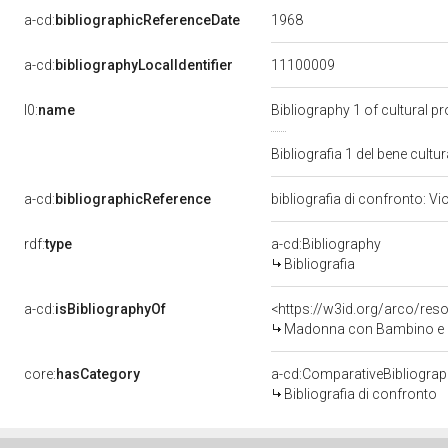
1968
a-cd:
bibliographicReferenceDate
11100009
a-cd:
bibliographyLocalIdentifier
l0:
name
Bibliography 1 of cultural 
Bibliografia 1 del bene cul
a-cd:
bibliographicReference
bibliografia di confronto: Vi
rdf:
type
a-cd:Bibliography
Bibliografia
a-cd:
isBibliographyOf
<https://w3id.org/arco/res
Madonna con Bambino e an
core:
hasCategory
a-cd:ComparativeBibliogra
Bibliografia di confronto