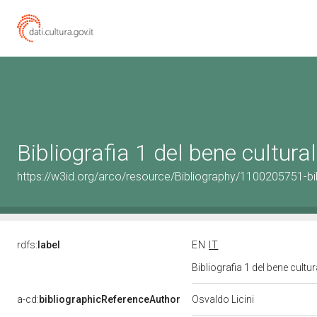
Bibliografia 1 del bene cultur
https://w3id.org/arco/resource/Bibliography/1100205751-bi
rdfs:
label
EN
IT
Bibliografia 1 del bene cult
a-cd:
bibliographicReferenceAuthor
Osvaldo Licini