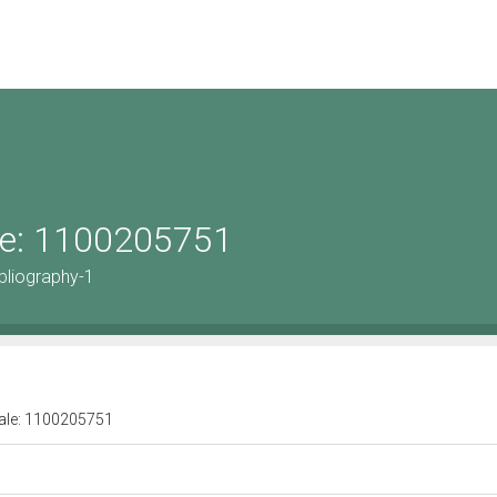
ale: 1100205751
bliography-1
urale: 1100205751