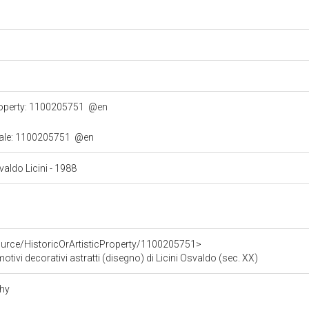
property: 1100205751
@en
turale: 1100205751
@en
valdo Licini - 1988
ource/HistoricOrArtisticProperty/1100205751>
tivi decorativi astratti (disegno) di Licini Osvaldo (sec. XX)
phy