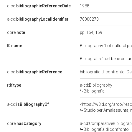
1988
a-cd:
bibliographicReferenceDate
70000270
a-cd:
bibliographyLocalIdentifier
core:
note
pp. 154, 159
l0:
name
Bibliography 1 of cultural 
Bibliografia 1 del bene cul
a-cd:
bibliographicReference
bibliografia di confronto: Os
rdf:
type
a-cd:Bibliography
Bibliografia
a-cd:
isBibliographyOf
<https://w3id.org/arco/res
Studio per Amalassunta, mo
core:
hasCategory
a-cd:ComparativeBibliogra
Bibliografia di confronto