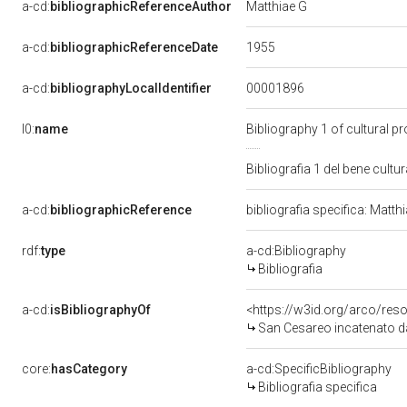
a-cd:
bibliographicReferenceAuthor
Matthiae G
1955
a-cd:
bibliographicReferenceDate
00001896
a-cd:
bibliographyLocalIdentifier
l0:
name
Bibliography 1 of cultural 
Bibliografia 1 del bene cul
a-cd:
bibliographicReference
bibliografia specifica: Matth
rdf:
type
a-cd:Bibliography
Bibliografia
a-cd:
isBibliographyOf
<https://w3id.org/arco/res
San Cesareo incatenato davanti al pref
core:
hasCategory
a-cd:SpecificBibliography
Bibliografia specifica