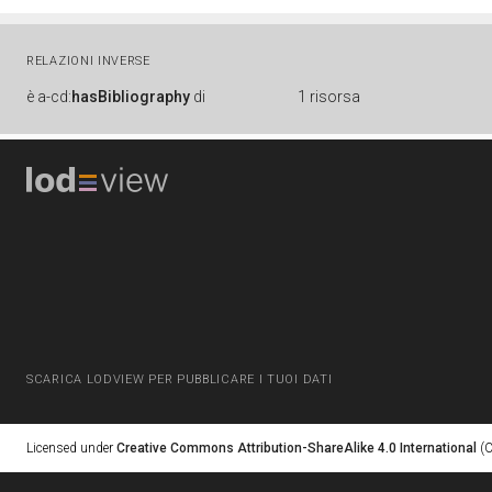
RELAZIONI INVERSE
è
a-cd:
hasBibliography
di
1 risorsa
SCARICA LODVIEW PER PUBBLICARE I TUOI DATI
Licensed under
Creative Commons Attribution-ShareAlike 4.0 International
(C