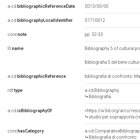
a-cd:
bibliographicReferenceDate
2013/00/00
S1710012
a-cd:
bibliographyLocalIdentifier
core:
note
pp. 32-33
l0:
name
Bibliography 5 of cultural 
Bibliografia 5 del bene cul
a-cd:
bibliographicReference
bibliografia di confronto: M
rdf:
type
a-cd:Bibliography
Bibliografia
a-cd:
isBibliographyOf
<https://w3id.org/arco/res
studio per soprapporta (re
core:
hasCategory
a-cd:ComparativeBibliogra
Bibliografia di confronto