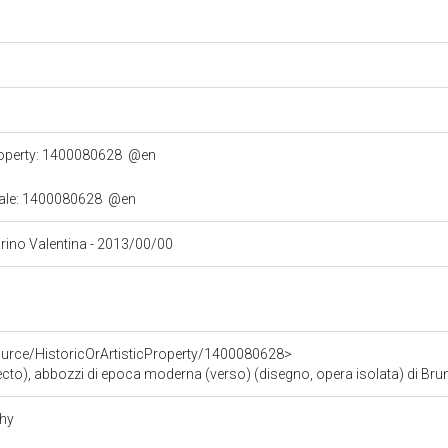
property: 1400080628
@en
turale: 1400080628
@en
arino Valentina - 2013/00/00
ource/HistoricOrArtisticProperty/1400080628>
cto), abbozzi di epoca moderna (verso) (disegno, opera isolata) di Brunett
phy