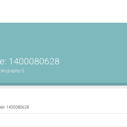
ale: 1400080628
bliography-5
urale: 1400080628