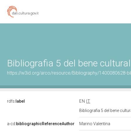
Bibliografia 5 del bene cultur
https://w3id.org/arco/resource/Bibliography/1400080628-bi
rdfs:
label
EN
IT
Bibliografia 5 del bene cult
a-cd:
bibliographicReferenceAuthor
Marino Valentina