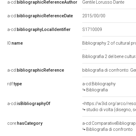
a-cd:
bibliographicReferenceAuthor
Gentile Lorusso Dante
a-cd:
bibliographicReferenceDate
2015/00/00
S1710009
a-cd:
bibliographyLocalIdentifier
l0:
name
Bibliography 2 of cultural 
Bibliografia 2 del bene cul
a-cd:
bibliographicReference
bibliografia di confronto: G
rdf:
type
a-cd:Bibliography
Bibliografia
a-cd:
isBibliographyOf
<https://w3id.org/arco/res
studio di volta (disegno, s
core:
hasCategory
a-cd:ComparativeBibliogra
Bibliografia di confronto