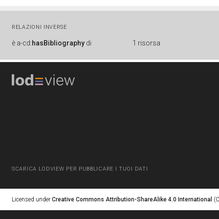
RELAZIONI INVERSE
è
a-cd:
hasBibliography
di
1 risorsa
SCARICA LODVIEW PER PUBBLICARE I TUOI DATI
Licensed under
Creative Commons Attribution-ShareAlike 4.0 International
(C