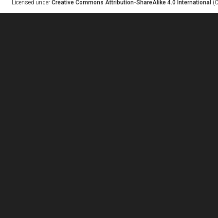
Licensed under
Creative Commons Attribution-ShareAlike 4.0 International
(C