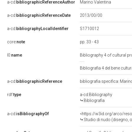
a-cd:
bibliographicReferenceAuthor
Marino Valentina
a-cd:
bibliographicReferenceDate
2013/00/00
S1710012
a-cd:
bibliographyLocalIdentifier
core:
note
pp. 33 - 43
l0:
name
Bibliography 4 of cultural 
Bibliografia 4 del bene cul
a-cd:
bibliographicReference
bibliografia specifica: Mari
rdf:
type
a-cd:Bibliography
Bibliografia
a-cd:
isBibliographyOf
<https://w3id.org/arco/res
Studio di nudo (disegno, o