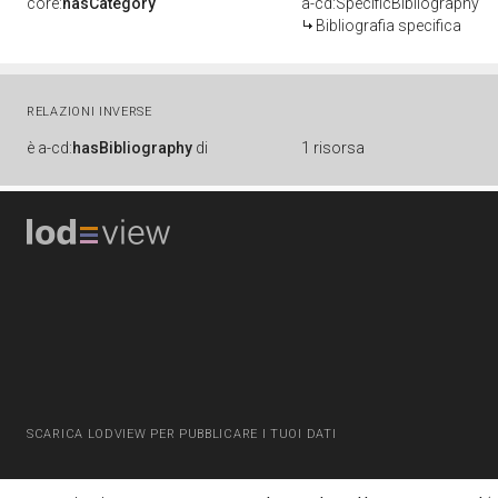
core:
hasCategory
a-cd:SpecificBibliography
Bibliografia specifica
RELAZIONI INVERSE
è
a-cd:
hasBibliography
di
1 risorsa
SCARICA LODVIEW PER PUBBLICARE I TUOI DATI