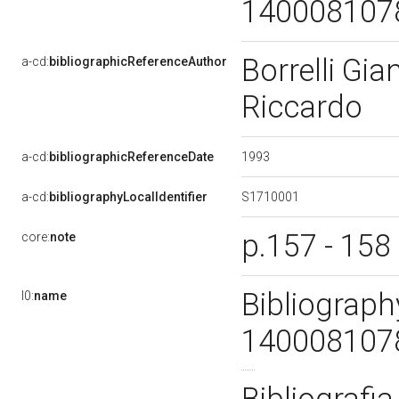
14000810
Borrelli Gi
a-cd:
bibliographicReferenceAuthor
Riccardo
1993
a-cd:
bibliographicReferenceDate
S1710001
a-cd:
bibliographyLocalIdentifier
p.157 - 158
core:
note
Bibliography
l0:
name
14000810