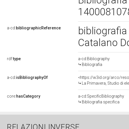
Bibliografia
14000810
bibliografia
a-cd:
bibliographicReference
Catalano D
rdf:
type
a-cd:Bibliography
Bibliografia
a-cd:
isBibliographyOf
<https://w3id.org/arco/res
La Primavera, Studio di elementi decora
core:
hasCategory
a-cd:SpecificBibliography
Bibliografia specifica
RELAZIONI INVERSE