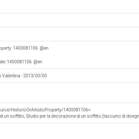
property: 1400081106
@en
turale: 1400081106
@en
no Valentina - 2013/00/00
ource/HistoricOrArtisticProperty/1400081106>
 un soffitto, Studio per la decorazione di un soffitto (taccuino di disegni, e