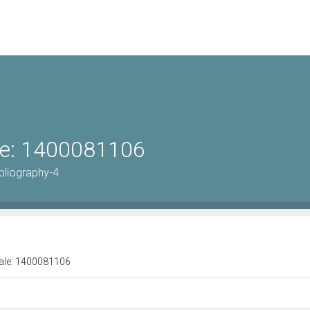
ale: 1400081106
bliography-4
urale: 1400081106