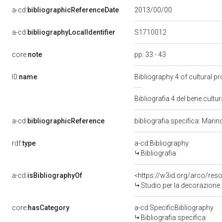
a-cd:
bibliographicReferenceDate
2013/00/00
S1710012
a-cd:
bibliographyLocalIdentifier
core:
note
pp. 33 - 43
l0:
name
Bibliography 4 of cultural 
Bibliografia 4 del bene cul
a-cd:
bibliographicReference
bibliografia specifica: Mari
rdf:
type
a-cd:Bibliography
Bibliografia
a-cd:
isBibliographyOf
<https://w3id.org/arco/res
Studio per la decorazione di
core:
hasCategory
a-cd:SpecificBibliography
Bibliografia specifica