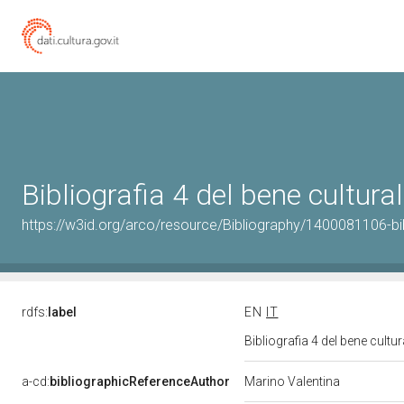
Bibliografia 4 del bene cultur
https://w3id.org/arco/resource/Bibliography/1400081106-bi
rdfs:
label
EN
IT
Bibliografia 4 del bene cult
a-cd:
bibliographicReferenceAuthor
Marino Valentina