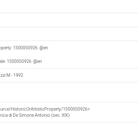
property: 1500050926
@en
turale: 1500050926
@en
ozzi M - 1992
ource/HistoricOrArtisticProperty/1500050926>
rica di De Simone Antonio (sec. XIX)