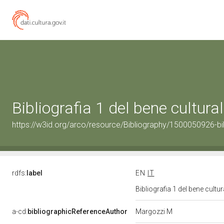
Bibliografia 1 del bene cultur
https://w3id.org/arco/resource/Bibliography/1500050926-bi
rdfs:
label
EN
IT
Bibliografia 1 del bene cult
a-cd:
bibliographicReferenceAuthor
Margozzi M