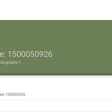
ale: 1500050926
bliography-1
urale: 1500050926