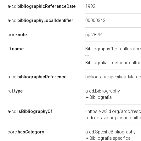
1992
a-cd:
bibliographicReferenceDate
00000343
a-cd:
bibliographyLocalIdentifier
pp.28-44
core:
note
l0:
name
Bibliography 1 of cultural 
Bibliografia 1 del bene cul
a-cd:
bibliographicReference
bibliografia specifica: Marg
rdf:
type
a-cd:Bibliography
Bibliografia
a-cd:
isBibliographyOf
<https://w3id.org/arco/res
decorazione plastico-pitto
core:
hasCategory
a-cd:SpecificBibliography
Bibliografia specifica