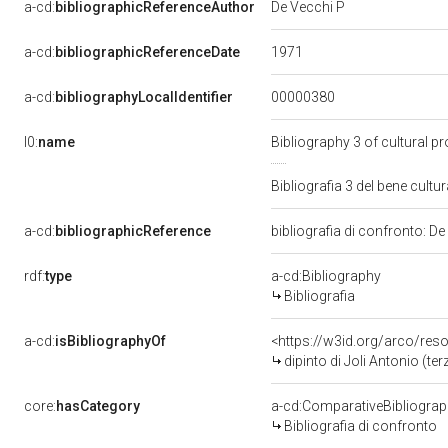
a-cd:
bibliographicReferenceAuthor
De Vecchi P
1971
a-cd:
bibliographicReferenceDate
00000380
a-cd:
bibliographyLocalIdentifier
l0:
name
Bibliography 3 of cultural 
Bibliografia 3 del bene cul
a-cd:
bibliographicReference
bibliografia di confronto: D
rdf:
type
a-cd:Bibliography
Bibliografia
a-cd:
isBibliographyOf
<https://w3id.org/arco/res
dipinto di Joli Antonio (ter
core:
hasCategory
a-cd:ComparativeBibliogra
Bibliografia di confronto