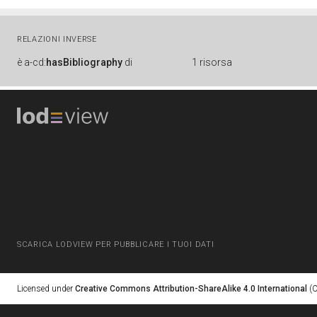
RELAZIONI INVERSE
è
a-cd:
hasBibliography
di
1 risorsa
SCARICA LODVIEW PER PUBBLICARE I TUOI DATI
Licensed under
Creative Commons Attribution-ShareAlike 4.0 International
(C