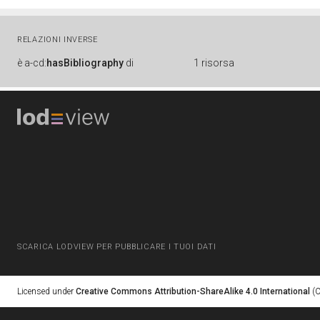
RELAZIONI INVERSE
è
a-cd:
hasBibliography
di
1 risorsa
SCARICA LODVIEW PER PUBBLICARE I TUOI DATI
Licensed under
Creative Commons Attribution-ShareAlike 4.0 International
(C