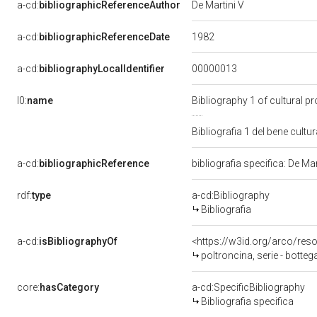
a-cd:
bibliographicReferenceAuthor
De Martini V
1982
a-cd:
bibliographicReferenceDate
00000013
a-cd:
bibliographyLocalIdentifier
l0:
name
Bibliography 1 of cultural 
Bibliografia 1 del bene cul
a-cd:
bibliographicReference
bibliografia specifica: De Ma
rdf:
type
a-cd:Bibliography
Bibliografia
a-cd:
isBibliographyOf
<https://w3id.org/arco/res
poltroncina, serie - bott
core:
hasCategory
a-cd:SpecificBibliography
Bibliografia specifica