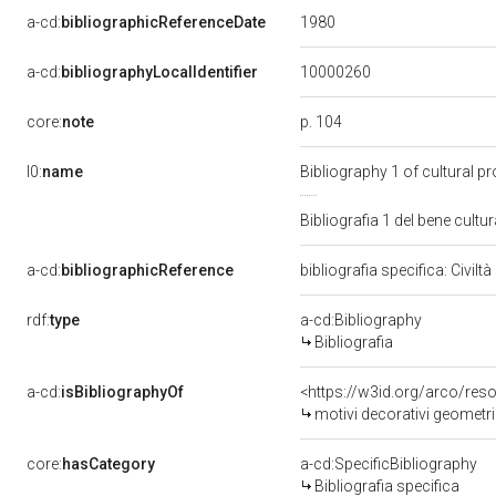
1980
a-cd:
bibliographicReferenceDate
10000260
a-cd:
bibliographyLocalIdentifier
p. 104
core:
note
l0:
name
Bibliography 1 of cultural 
Bibliografia 1 del bene cul
a-cd:
bibliographicReference
bibliografia specifica: Civilt
rdf:
type
a-cd:Bibliography
Bibliografia
a-cd:
isBibliographyOf
<https://w3id.org/arco/res
motivi decorativi geometri
core:
hasCategory
a-cd:SpecificBibliography
Bibliografia specifica