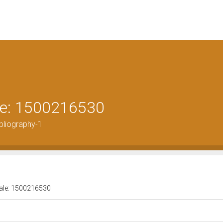
ale: 1500216530
bliography-1
urale: 1500216530