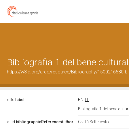
Bibliografia 1 del bene cultur
https://w3id.org/arco/resource/Bibliography/1500216530-bi
rdfs:
label
EN
IT
Bibliografia 1 del bene cult
a-cd:
bibliographicReferenceAuthor
Civiltà Settecento