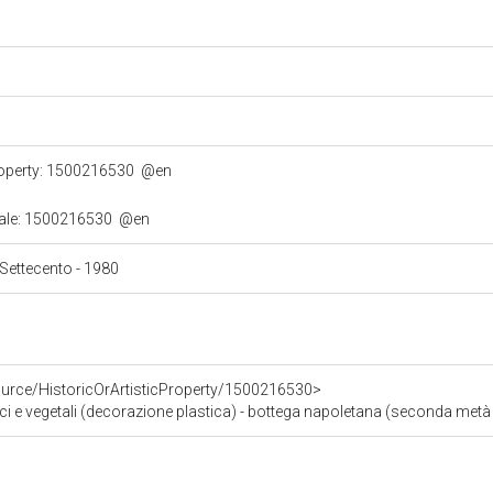
property: 1500216530
@en
turale: 1500216530
@en
à Settecento - 1980
ource/HistoricOrArtisticProperty/1500216530>
ci e vegetali (decorazione plastica) - bottega napoletana (seconda metà 