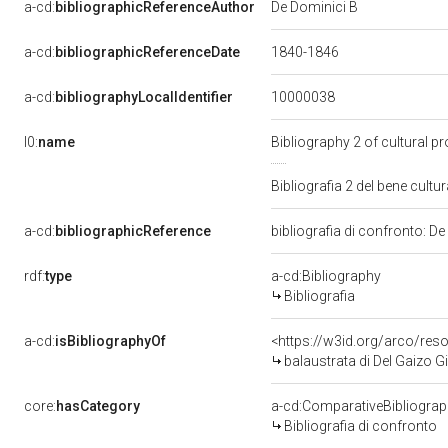
a-cd:
bibliographicReferenceAuthor
De Dominici B
a-cd:
bibliographicReferenceDate
1840-1846
10000038
a-cd:
bibliographyLocalIdentifier
l0:
name
Bibliography 2 of cultural 
Bibliografia 2 del bene cul
a-cd:
bibliographicReference
bibliografia di confronto: D
rdf:
type
a-cd:Bibliography
Bibliografia
a-cd:
isBibliographyOf
<https://w3id.org/arco/res
balaustrata di Del Gaizo Gi
core:
hasCategory
a-cd:ComparativeBibliogra
Bibliografia di confronto