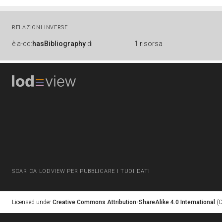
RELAZIONI INVERSE
è
a-cd:
hasBibliography
di
1 risorsa
SCARICA LODVIEW PER PUBBLICARE I TUOI DATI
Licensed under
Creative Commons Attribution-ShareAlike 4.0 International
(C