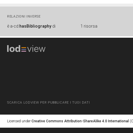
RELAZIONI INVERSE
è
a-cd:
hasBibliography
di
1 risorsa
SCARICA LODVIEW PER PUBBLICARE I TUOI DATI
Licensed under
Creative Commons Attribution-ShareAlike 4.0 International
(C