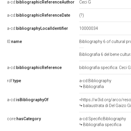
Ceci G
a-cd:
bibliographicReferenceAuthor
(?)
a-cd:
bibliographicReferenceDate
10000034
a-cd:
bibliographyLocalIdentifier
l0:
name
Bibliography 6 of cultural 
Bibliografia 6 del bene cul
a-cd:
bibliographicReference
bibliografia specifica: Ceci G 
rdf:
type
a-cd:Bibliography
Bibliografia
a-cd:
isBibliographyOf
<https://w3id.org/arco/res
balaustrata di Del Gaizo Gi
core:
hasCategory
a-cd:SpecificBibliography
Bibliografia specifica