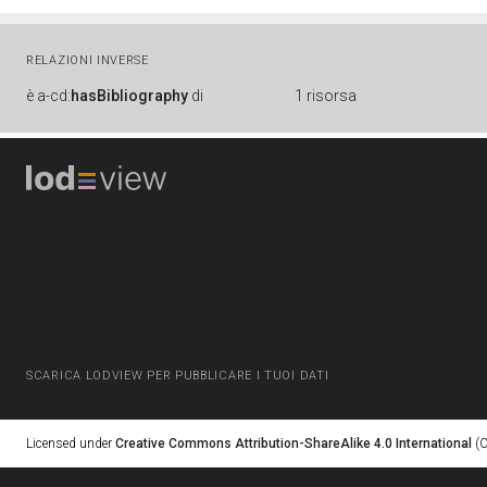
RELAZIONI INVERSE
è
a-cd:
hasBibliography
di
1 risorsa
SCARICA LODVIEW PER PUBBLICARE I TUOI DATI
Licensed under
Creative Commons Attribution-ShareAlike 4.0 International
(C