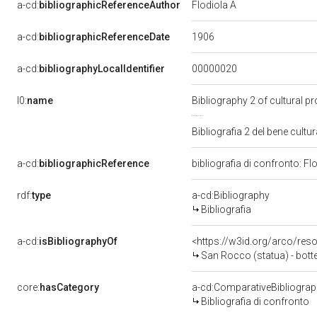
a-cd:
bibliographicReferenceAuthor
Flodiola A
1906
a-cd:
bibliographicReferenceDate
00000020
a-cd:
bibliographyLocalIdentifier
l0:
name
Bibliography 2 of cultural 
Bibliografia 2 del bene cul
a-cd:
bibliographicReference
bibliografia di confronto: Fl
rdf:
type
a-cd:Bibliography
Bibliografia
a-cd:
isBibliographyOf
<https://w3id.org/arco/res
San Rocco (statua) - botte
core:
hasCategory
a-cd:ComparativeBibliogra
Bibliografia di confronto