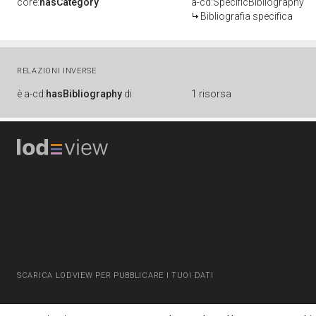
core:
hasCategory
a-cd:SpecificBibliography
Bibliografia specifica
RELAZIONI INVERSE
è
a-cd:
hasBibliography
di
1 risorsa
SCARICA LODVIEW PER PUBBLICARE I TUOI DATI