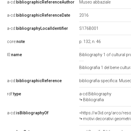
a-cd:
bibliographicReferenceAuthor
Museo abbaziale
2016
a-cd:
bibliographicReferenceDate
S176B001
a-cd:
bibliographyLocalIdentifier
core:
note
p. 132; n. 46
l0:
name
Bibliography 1 of cultural 
Bibliografia 1 del bene cul
a-cd:
bibliographicReference
bibliografia specifica: Muse
rdf:
type
a-cd:Bibliography
Bibliografia
a-cd:
isBibliographyOf
<https://w3id.org/arco/res
motivi decorativi geometric