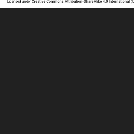
Licensed under
Creative Commons Attribution-ShareAlike 4.0 International
(C