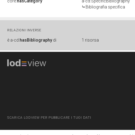
core:
hasCategory
a-cd:SpecificBibliography
Bibliografia specifica
RELAZIONI INVERSE
è
a-cd:
hasBibliography
di
1 risorsa
SCARICA LODVIEW PER PUBBLICARE I TUOI DATI