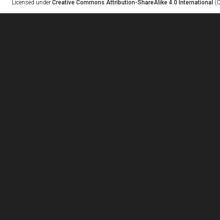
Licensed under
Creative Commons Attribution-ShareAlike 4.0 International
(C