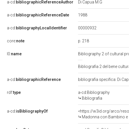
a-cd:
bibliographicReferenceAuthor
Di Capua M.G
1988
a-cd:
bibliographicReferenceDate
00000932
a-cd:
bibliographyLocalIdentifier
p. 218
core:
note
l0:
name
Bibliography 2 of cultural 
Bibliografia 2 del bene cul
a-cd:
bibliographicReference
bibliografia specifica: Di C
rdf:
type
a-cd:Bibliography
Bibliografia
a-cd:
isBibliographyOf
<https://w3id.org/arco/res
Madonna con Bambino e ange