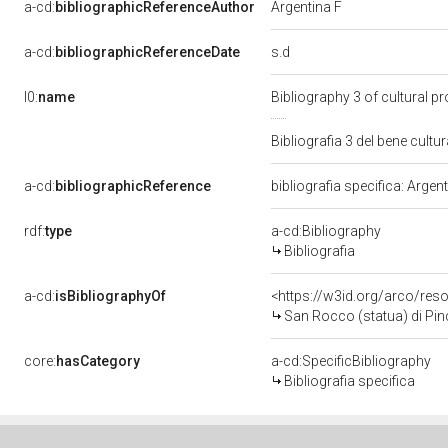
a-cd:
bibliographicReferenceAuthor
Argentina F
s.d
a-cd:
bibliographicReferenceDate
l0:
name
Bibliography 3 of cultural 
Bibliografia 3 del bene cul
a-cd:
bibliographicReference
bibliografia specifica: Argent
rdf:
type
a-cd:Bibliography
Bibliografia
a-cd:
isBibliographyOf
<https://w3id.org/arco/res
San Rocco (statua) di Pinca
core:
hasCategory
a-cd:SpecificBibliography
Bibliografia specifica