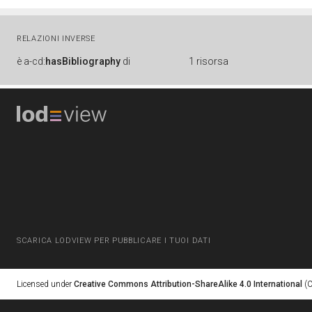
RELAZIONI INVERSE
è
a-cd:
hasBibliography
di
1 risorsa
SCARICA LODVIEW PER PUBBLICARE I TUOI DATI
Licensed under
Creative Commons Attribution-ShareAlike 4.0 International
(C