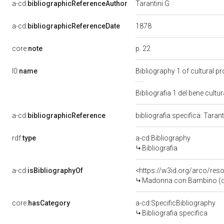
a-cd:
bibliographicReferenceAuthor
Tarantini G
1878
a-cd:
bibliographicReferenceDate
p. 22
core:
note
l0:
name
Bibliography 1 of cultural 
Bibliografia 1 del bene cul
a-cd:
bibliographicReference
bibliografia specifica: Taran
rdf:
type
a-cd:Bibliography
Bibliografia
a-cd:
isBibliographyOf
<https://w3id.org/arco/res
Madonna con Bambino (dipin
core:
hasCategory
a-cd:SpecificBibliography
Bibliografia specifica