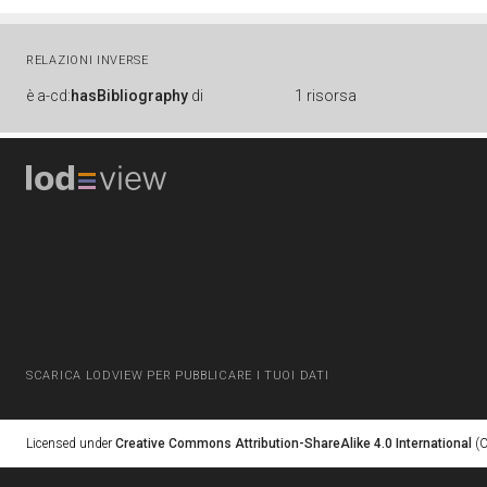
RELAZIONI INVERSE
è
a-cd:
hasBibliography
di
1 risorsa
SCARICA LODVIEW PER PUBBLICARE I TUOI DATI
Licensed under
Creative Commons Attribution-ShareAlike 4.0 International
(C