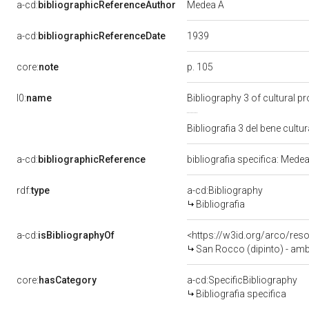
Medea A
a-cd:
bibliographicReferenceAuthor
1939
a-cd:
bibliographicReferenceDate
p. 105
core:
note
l0:
name
Bibliography 3 of cultural 
Bibliografia 3 del bene cul
a-cd:
bibliographicReference
bibliografia specifica: Mede
rdf:
type
a-cd:Bibliography
Bibliografia
a-cd:
isBibliographyOf
<https://w3id.org/arco/res
San Rocco (dipinto) - ambi
core:
hasCategory
a-cd:SpecificBibliography
Bibliografia specifica