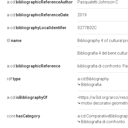
a-cd:
bibliographicReferenceAuthor
Pasqualetti Johnson C
2019
a-cd:
bibliographicReferenceDate
S277B02C
a-cd:
bibliographyLocalIdentifier
l0:
name
Bibliography 4 of cultural 
Bibliografia 4 del bene cul
a-cd:
bibliographicReference
bibliografia di confronto: P
rdf:
type
a-cd:Bibliography
Bibliografia
a-cd:
isBibliographyOf
<https://w3id.org/arco/res
motivi decorativi geometric
core:
hasCategory
a-cd:ComparativeBibliogra
Bibliografia di confronto