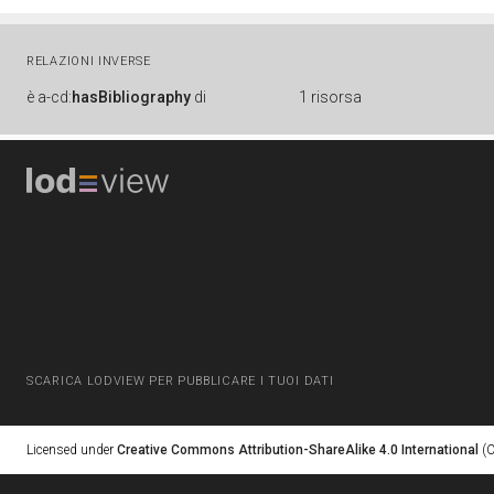
RELAZIONI INVERSE
è
a-cd:
hasBibliography
di
1 risorsa
SCARICA LODVIEW PER PUBBLICARE I TUOI DATI
Licensed under
Creative Commons Attribution-ShareAlike 4.0 International
(C