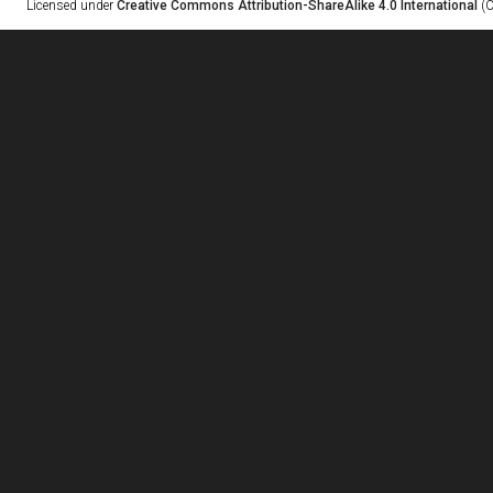
Licensed under
Creative Commons Attribution-ShareAlike 4.0 International
(C