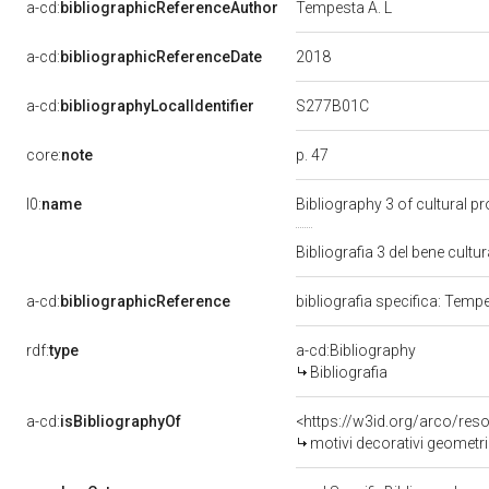
a-cd:
bibliographicReferenceAuthor
Tempesta A. L
2018
a-cd:
bibliographicReferenceDate
S277B01C
a-cd:
bibliographyLocalIdentifier
p. 47
core:
note
l0:
name
Bibliography 3 of cultural 
Bibliografia 3 del bene cul
a-cd:
bibliographicReference
bibliografia specifica: Temp
rdf:
type
a-cd:Bibliography
Bibliografia
a-cd:
isBibliographyOf
<https://w3id.org/arco/res
motivi decorativi geometric