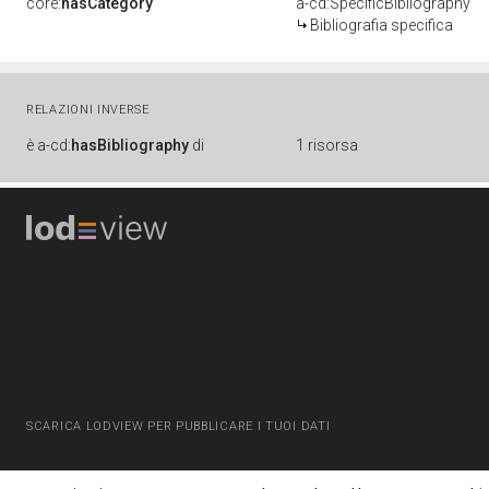
core:
hasCategory
a-cd:SpecificBibliography
Bibliografia specifica
RELAZIONI INVERSE
è
a-cd:
hasBibliography
di
1 risorsa
SCARICA LODVIEW PER PUBBLICARE I TUOI DATI