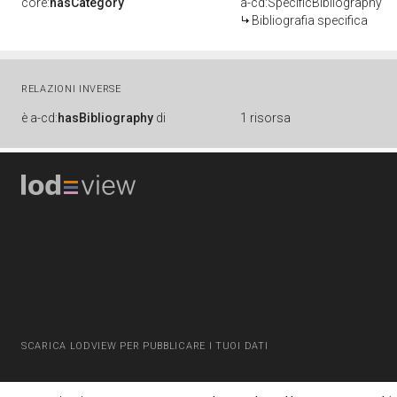
core:
hasCategory
a-cd:SpecificBibliography
Bibliografia specifica
RELAZIONI INVERSE
è
a-cd:
hasBibliography
di
1 risorsa
SCARICA LODVIEW PER PUBBLICARE I TUOI DATI