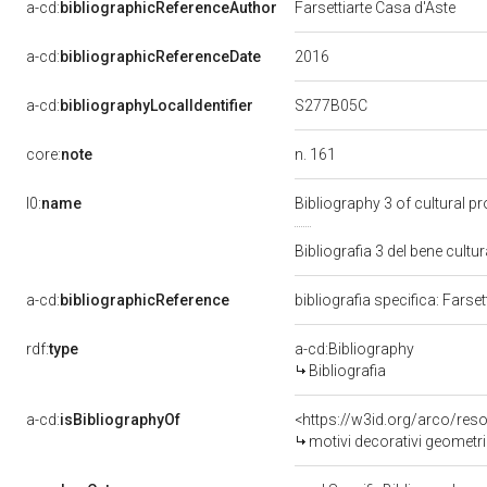
a-cd:
bibliographicReferenceAuthor
Farsettiarte Casa d'Aste
2016
a-cd:
bibliographicReferenceDate
S277B05C
a-cd:
bibliographyLocalIdentifier
n. 161
core:
note
l0:
name
Bibliography 3 of cultural 
Bibliografia 3 del bene cul
a-cd:
bibliographicReference
bibliografia specifica: Farse
rdf:
type
a-cd:Bibliography
Bibliografia
a-cd:
isBibliographyOf
<https://w3id.org/arco/res
motivi decorativi geometric