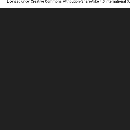
Licensed under
Creative Commons Attribution-ShareAlike 4.0 International
(C