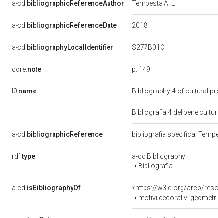
a-cd:
bibliographicReferenceAuthor
Tempesta A. L
2018
a-cd:
bibliographicReferenceDate
S277B01C
a-cd:
bibliographyLocalIdentifier
p. 149
core:
note
l0:
name
Bibliography 4 of cultural 
Bibliografia 4 del bene cul
a-cd:
bibliographicReference
bibliografia specifica: Temp
rdf:
type
a-cd:Bibliography
Bibliografia
a-cd:
isBibliographyOf
<https://w3id.org/arco/res
motivi decorativi geometric