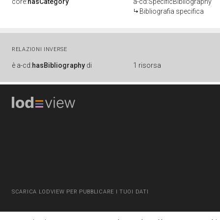
core:
hasCategory
a-cd:SpecificBibliography
Bibliografia specifica
RELAZIONI INVERSE
è
a-cd:
hasBibliography
di
1 risorsa
SCARICA LODVIEW PER PUBBLICARE I TUOI DATI