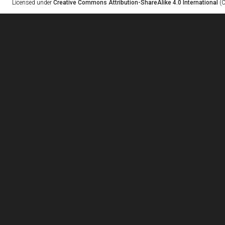
Licensed under
Creative Commons Attribution-ShareAlike 4.0 International
(C