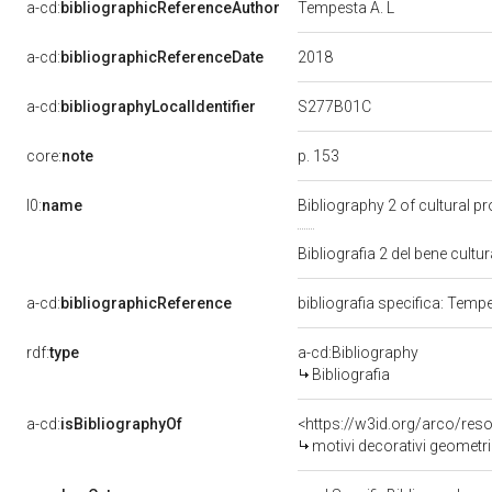
a-cd:
bibliographicReferenceAuthor
Tempesta A. L
2018
a-cd:
bibliographicReferenceDate
S277B01C
a-cd:
bibliographyLocalIdentifier
p. 153
core:
note
l0:
name
Bibliography 2 of cultural 
Bibliografia 2 del bene cul
a-cd:
bibliographicReference
bibliografia specifica: Temp
rdf:
type
a-cd:Bibliography
Bibliografia
a-cd:
isBibliographyOf
<https://w3id.org/arco/res
motivi decorativi geometri