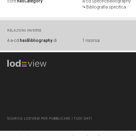
core:
hasCategory
a-cd:SpecificBibliography
Bibliografia specifica
RELAZIONI INVERSE
è
a-cd:
hasBibliography
di
1 risorsa
SCARICA LODVIEW PER PUBBLICARE I TUOI DATI