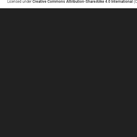
Licensed under
Creative Commons Attribution-ShareAlike 4.0 International
(C