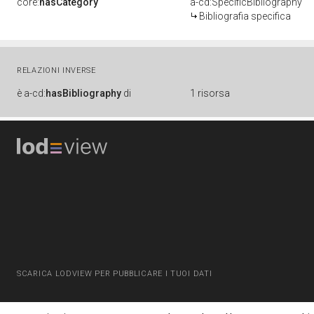
core:
hasCategory
a-cd:SpecificBibliography
Bibliografia specifica
RELAZIONI INVERSE
è
a-cd:
hasBibliography
di
1 risorsa
SCARICA LODVIEW PER PUBBLICARE I TUOI DATI