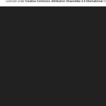
Licensed under
Creative Commons Attribution-ShareAlike 4.0 International
(C