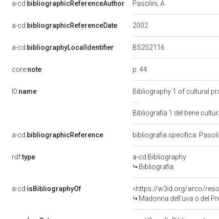
a-cd:
bibliographicReferenceAuthor
Pasolini, A
2002
a-cd:
bibliographicReferenceDate
BS252116
a-cd:
bibliographyLocalIdentifier
p. 44
core:
note
l0:
name
Bibliography 1 of cultural 
Bibliografia 1 del bene cul
a-cd:
bibliographicReference
bibliografia specifica: Pasoli
rdf:
type
a-cd:Bibliography
Bibliografia
a-cd:
isBibliographyOf
<https://w3id.org/arco/res
Madonna dell’uva o del Presen